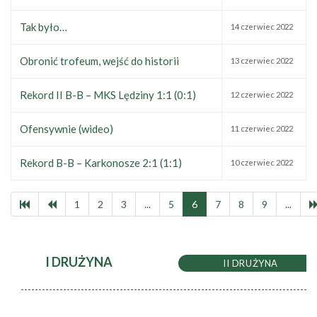
Tak było…
14 czerwiec 2022
Obronić trofeum, wejść do historii
13 czerwiec 2022
Rekord II B-B – MKS Lędziny 1:1 (0:1)
12 czerwiec 2022
Ofensywnie (wideo)
11 czerwiec 2022
Rekord B-B – Karkonosze 2:1 (1:1)
10 czerwiec 2022
1
2
3
...
5
6
7
8
9
...
I DRUŻYNA
II DRUŻYNA