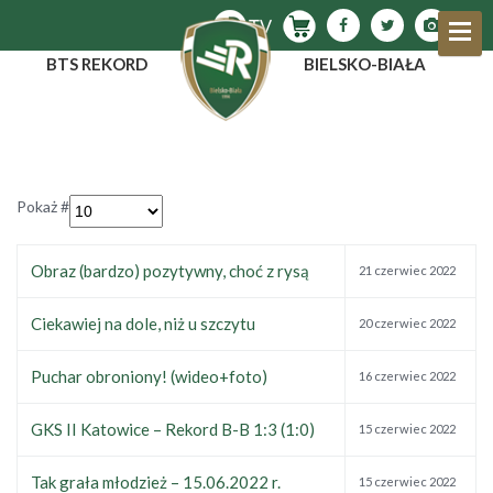
BTS REKORD
BIELSKO-BIAŁA
Pokaż #
Obraz (bardzo) pozytywny, choć z rysą
21 czerwiec 2022
Ciekawiej na dole, niż u szczytu
20 czerwiec 2022
Puchar obroniony! (wideo+foto)
16 czerwiec 2022
GKS II Katowice – Rekord B-B 1:3 (1:0)
15 czerwiec 2022
Tak grała młodzież – 15.06.2022 r.
15 czerwiec 2022