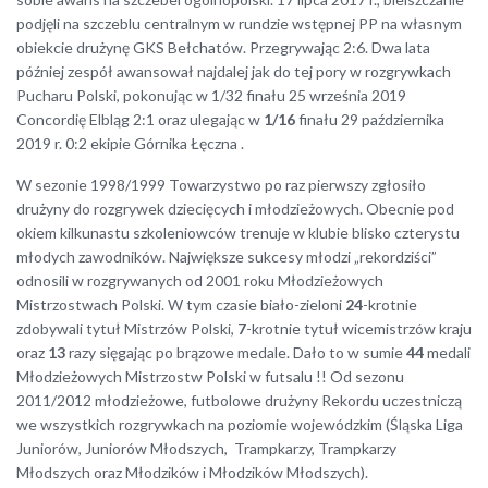
podjęli na szczeblu centralnym w rundzie wstępnej PP na własnym
obiekcie drużynę GKS Bełchatów. Przegrywając 2:6. Dwa lata
później zespół awansował najdalej jak do tej pory w rozgrywkach
Pucharu Polski, pokonując w 1/32 finału 25 września 2019
Concordię Elbląg 2:1 oraz ulegając w
1/16
finału 29 października
2019 r. 0:2 ekipie Górnika Łęczna .
W sezonie 1998/1999 Towarzystwo po raz pierwszy zgłosiło
drużyny do rozgrywek dziecięcych i młodzieżowych. Obecnie pod
okiem kilkunastu szkoleniowców trenuje w klubie blisko czterystu
młodych zawodników. Największe sukcesy młodzi „rekordziści”
odnosili w rozgrywanych od 2001 roku Młodzieżowych
Mistrzostwach Polski. W tym czasie biało-zieloni
24
-krotnie
zdobywali tytuł Mistrzów Polski,
7
-krotnie tytuł wicemistrzów kraju
oraz
13
razy sięgając po brązowe medale. Dało to w sumie
44
medali
Młodzieżowych Mistrzostw Polski w futsalu !! Od sezonu
2011/2012 młodzieżowe, futbolowe drużyny Rekordu uczestniczą
we wszystkich rozgrywkach na poziomie wojewódzkim (Śląska Liga
Juniorów, Juniorów Młodszych, Trampkarzy, Trampkarzy
Młodszych oraz Młodzików i Młodzików Młodszych).