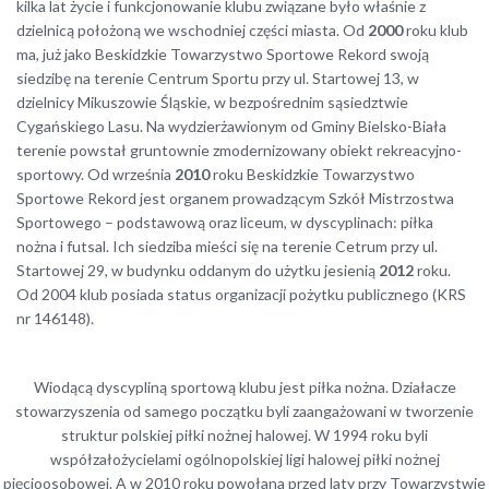
kilka lat życie i funkcjonowanie klubu związane było właśnie z
dzielnicą położoną we wschodniej części miasta. Od
2000
roku klub
ma, już jako Beskidzkie Towarzystwo Sportowe Rekord swoją
siedzibę na terenie Centrum Sportu przy ul. Startowej 13, w
dzielnicy Mikuszowie Śląskie, w bezpośrednim sąsiedztwie
Cygańskiego Lasu. Na wydzierżawionym od Gminy Bielsko-Biała
terenie powstał gruntownie zmodernizowany obiekt rekreacyjno-
sportowy. Od września
2010
roku Beskidzkie Towarzystwo
Sportowe Rekord jest organem prowadzącym Szkół Mistrzostwa
Sportowego – podstawową oraz liceum, w dyscyplinach: piłka
nożna i futsal. Ich siedziba mieści się na terenie Cetrum przy ul.
Startowej 29, w budynku oddanym do użytku jesienią
2012
roku.
Od 2004 klub posiada status organizacji pożytku publicznego (KRS
nr 146148).
Wiodącą dyscypliną sportową klubu jest piłka nożna. Działacze
stowarzyszenia od samego początku byli zaangażowani w tworzenie
struktur polskiej piłki nożnej halowej. W 1994 roku byli
współzałożycielami ogólnopolskiej ligi halowej piłki nożnej
pięcioosobowej. A w 2010 roku powołana przed laty przy Towarzystwie