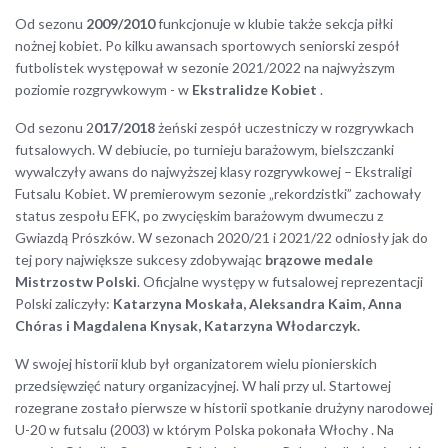
Od sezonu
2009/2010
funkcjonuje w klubie także sekcja piłki
nożnej kobiet. Po kilku awansach sportowych seniorski zespół
futbolistek występował w sezonie 2021/2022 na najwyższym
poziomie rozgrywkowym - w
Ekstralidze Kobiet
.
Od sezonu 2
017/2018
żeński zespół uczestniczy w rozgrywkach
futsalowych. W debiucie, po turnieju barażowym, bielszczanki
wywalczyły awans do najwyższej klasy rozgrywkowej – Ekstraligi
Futsalu Kobiet. W premierowym sezonie „rekordzistki” zachowały
status zespołu EFK, po zwycięskim barażowym dwumeczu z
Gwiazdą Prószków. W sezonach 2020/21 i 2021/22 odniosły jak do
tej pory największe sukcesy zdobywając
brązowe medale
Mistrzostw Polski
. Oficjalne występy w futsalowej reprezentacji
Polski zaliczyły:
Katarzyna Moskała, Aleksandra Kaim, Anna
Chóras i Magdalena Knysak, Katarzyna Włodarczyk.
W swojej historii klub był organizatorem wielu pionierskich
przedsięwzięć natury organizacyjnej. W hali przy ul. Startowej
rozegrane zostało pierwsze w historii spotkanie drużyny narodowej
U-20 w futsalu (2003) w którym Polska pokonała Włochy . Na