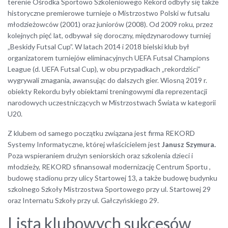
terenie Ośrodka Sportowo Szkoleniowego Rekord odbyły się także
historyczne premierowe turnieje o Mistrzostwo Polski w futsalu
młodzieżowców (2001) oraz juniorów (2008). Od 2009 roku, przez
kolejnych pięć lat, odbywał się doroczny, międzynarodowy turniej
„Beskidy Futsal Cup”. W latach 2014 i 2018 bielski klub był
organizatorem turniejów eliminacyjnych UEFA Futsal Champions
League (d. UEFA Futsal Cup), w obu przypadkach „rekordziści”
wygrywali zmagania, awansując do dalszych gier. Wiosną 2019 r.
obiekty Rekordu były obiektami treningowymi dla reprezentacji
narodowych uczestniczących w Mistrzostwach Świata w kategorii
U20.
Z klubem od samego początku związana jest firma REKORD
Systemy Informatyczne, której właścicielem jest
Janusz Szymura.
Poza wspieraniem drużyn seniorskich oraz szkolenia dzieci i
młodzieży, REKORD sfinansował modernizację Centrum Sportu ,
budowę stadionu przy ulicy Startowej 13, a także budowę budynku
szkolnego Szkoły Mistrzostwa Sportowego przy ul. Startowej 29
oraz Internatu Szkoły przy ul. Gałczyńskiego 29.
Lista klubowych sukcesów