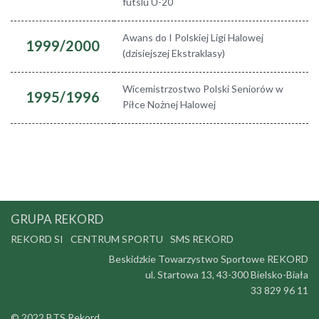
futslu U-20
Awans do I Polskiej Ligi Halowej
1999/2000
(dzisiejszej Ekstraklasy)
Wicemistrzostwo Polski Seniorów w
1995/1996
Piłce Nożnej Halowej
GRUPA REKORD
REKORD SI
CENTRUM SPORTU
SMS REKORD
Beskidzkie Towarzystwo Sportowe REKORD
ul. Startowa 13, 43-300 Bielsko-Biała
33 829 96 11
© 2022 BTS Rekord