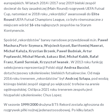
europejskich. W latach 2014 i 2017 oraz 2019 bielski zespół
docierał do fazy zasadniczej (Main Round) rozgrywek UEFA Futsal
Cup, natomiast w 2018 roku „rekordziści” awansowali do
Elite
Round
UEFA Futsal Champions League, co było równoznaczne z
miejscem wśród
16-stu
najlepszych zespołów na Starym
Kontynencie.
Spośród „rekordzistów” barwy narodowe przywdziewali m.in.
Paweł
Machura,Piotr Szymura, Wojciech Łysoń, Bartłomiej Nawrat,
Michał Kałuża, Krystian Brzenk, Paweł Budniak, Artur
Popławski, Michał Marek, Łukasz Biel, Michał Kubik, Rafał
Franz, Kamil Surmiak, Krzysztof Iwanek .
W 2013 roku funkcję
selekcjonera reprezentacji Polski objął
Andrea Bucciol
,
dotychczasowy szkoleniowiec bielskich futsalowców. Od maja
2016 roku trenerem „rekordzistów” był
Andrzej Szłapa
, pod wodzą
którego bielski zespół sięgnął po większość trofeów na arenie
ogólnopolskiej. Od lipca 2021 roku trenerem zespołu jest
hiszpański szkoleniowiec Chus Lopez.
W sezonie
1999/2000
drużyna BTS Rekord została zgłoszona do
rozgrywek piłki nożnej jedenastoosobowej. Po kilku latach