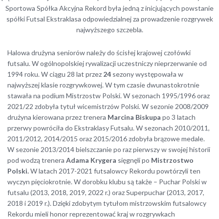
Sportowa Spółka Akcyjna Rekord była jedną z inicjujących powstanie
spółki Futsal Ekstraklasa odpowiedzialnej za prowadzenie rozgrywek
najwyższego szczebla.
Halowa drużyna seniorów należy do ścisłej krajowej czołówki
futsalu. W ogólnopolskiej rywalizacji uczestniczy nieprzerwanie od
1994 roku. W ciągu 28 lat przez
24
sezony występowała w
najwyższej klasie rozgrywkowej. W tym czasie dwunastokrotnie
stawała na podium Mistrzostw Polski. W sezonach 1995/1996 oraz
2021/22 zdobyła tytuł wicemistrzów Polski. W sezonie 2008/2009
drużyna kierowana przez trenera
Marcina Biskupa
po 3 latach
przerwy powróciła do Ekstraklasy Futsalu. W sezonach 2010/2011,
2011/2012, 2014/2015 oraz 2015/2016 zdobyła brązowe medale.
W sezonie 2013/2014 bielszczanie po raz pierwszy w swojej historii
pod wodzą trenera
Adama Krygera
sięgnęli po
Mistrzostwo
Polski.
W latach 2017-2021 futsalowcy Rekordu powtórzyli ten
wyczyn pięciokrotnie. W dorobku klubu są także – Puchar Polski w
futsalu (2013, 2018, 2019, 2022 r.) oraz Superpuchar (2013, 2017,
2018 i 2019 r.). Dzięki zdobytym tytułom mistrzowskim futsalowcy
Rekordu mieli honor reprezentować kraj w rozgrywkach