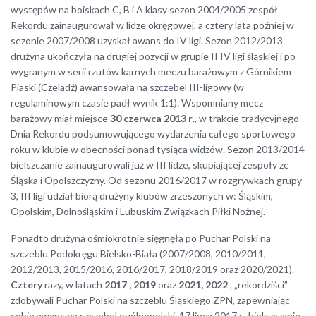
występów na boiskach C, B i A klasy sezon 2004/2005 zespół
Rekordu zainaugurował w lidze okręgowej, a cztery lata później w
sezonie 2007/2008 uzyskał awans do IV ligi. Sezon 2012/2013
drużyna ukończyła na drugiej pozycji w grupie II IV ligi śląskiej i po
wygranym w serii rzutów karnych meczu barażowym z Górnikiem
Piaski (Czeladź) awansowała na szczebel III-ligowy (w
regulaminowym czasie padł wynik 1:1). Wspomniany mecz
barażowy miał miejsce
30 czerwca 2013 r
., w trakcie tradycyjnego
Dnia Rekordu podsumowującego wydarzenia całego sportowego
roku w klubie w obecności ponad tysiąca widzów. Sezon 2013/2014
bielszczanie zainaugurowali już w III lidze, skupiającej zespoły ze
Śląska i Opolszczyzny. Od sezonu 2016/2017 w rozgrywkach grupy
3, III ligi udział biorą drużyny klubów zrzeszonych w: Śląskim,
Opolskim, Dolnośląskim i Lubuskim Związkach Piłki Nożnej.
Ponadto drużyna ośmiokrotnie sięgnęła po Puchar Polski na
szczeblu Podokręgu Bielsko-Biała (2007/2008, 2010/2011,
2012/2013, 2015/2016, 2016/2017, 2018/2019 oraz 2020/2021).
Cztery
razy, w latach
2017 , 2019
oraz
2021, 2022
, „rekordziści”
zdobywali Puchar Polski na szczeblu Śląskiego ZPN, zapewniając
sobie awans na szczebel ogólnopolski. 17 lipca 2017 r., bielszczanie