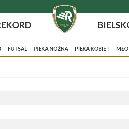
REKORD
BIELSK
B
FUTSAL
PIŁKA NOŻNA
PIŁKA KOBIET
MŁO