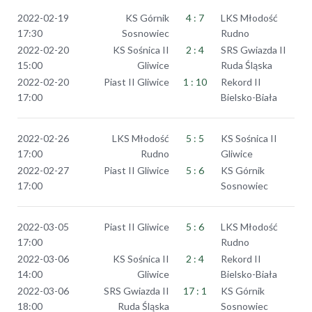
2022-02-19
KS Górnik
4 : 7
LKS Młodość
17:30
Sosnowiec
Rudno
2022-02-20
KS Sośnica II
2 : 4
SRS Gwiazda II
15:00
Gliwice
Ruda Śląska
2022-02-20
Piast II Gliwice
1 : 10
Rekord II
17:00
Bielsko-Biała
2022-02-26
LKS Młodość
5 : 5
KS Sośnica II
17:00
Rudno
Gliwice
2022-02-27
Piast II Gliwice
5 : 6
KS Górnik
17:00
Sosnowiec
2022-03-05
Piast II Gliwice
5 : 6
LKS Młodość
17:00
Rudno
2022-03-06
KS Sośnica II
2 : 4
Rekord II
14:00
Gliwice
Bielsko-Biała
2022-03-06
SRS Gwiazda II
17 : 1
KS Górnik
18:00
Ruda Śląska
Sosnowiec