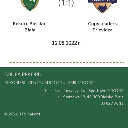
(1:1)
Rekord Bielsko-
CopyLeaders
Biała
Prievidza
12.08.2022 r.
GRUPA REKORD
REKORD SI
CENTRUM SPORTU
SMS REKORD
Beskidzkie Towarzystwo Sportowe REKORD
ul. Startowa 13, 43-300 Bielsko-Biała
33 829 96 11
© 2022 BTS Rekord