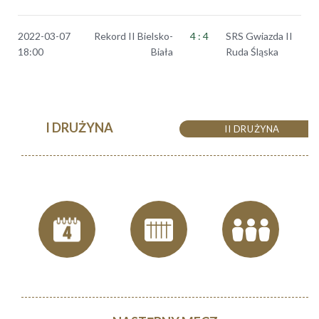
2022-03-07
Rekord II Bielsko-
4 : 4
SRS Gwiazda II
18:00
Biała
Ruda Śląska
I DRUŻYNA
II DRUŻYNA