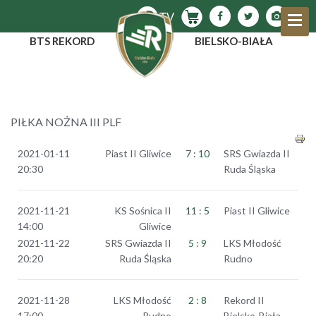
BTS REKORD
BIELSKO-BIAŁA
PIŁKA NOŻNA III PLF
2021-01-11
Piast II Gliwice
7 : 10
SRS Gwiazda II
20:30
Ruda Śląska
2021-11-21
KS Sośnica II
11 : 5
Piast II Gliwice
14:00
Gliwice
2021-11-22
SRS Gwiazda II
5 : 9
LKS Młodość
20:20
Ruda Śląska
Rudno
2021-11-28
LKS Młodość
2 : 8
Rekord II
17:00
Rudno
Bielsko-Biała