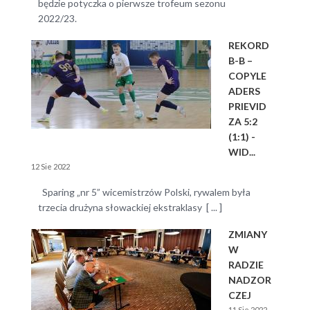
będzie potyczka o pierwsze trofeum sezonu
2022/23.
REKORD
B-B –
COPYLE
ADERS
PRIEVID
ZA 5:2
(1:1) -
WID...
12 Sie 2022
Sparing „nr 5” wicemistrzów Polski, rywalem była
trzecia drużyna słowackiej ekstraklasy [ ... ]
ZMIANY
W
RADZIE
NADZOR
CZEJ
11 Sie 2022