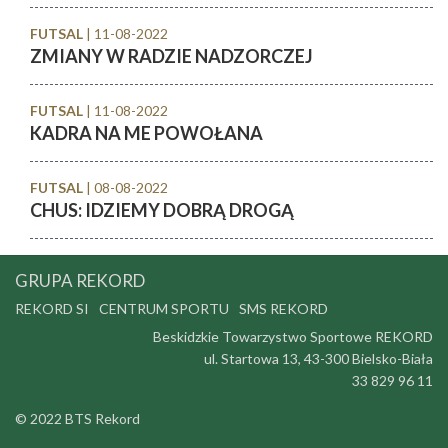
FUTSAL
| 11-08-2022
ZMIANY W RADZIE NADZORCZEJ
FUTSAL
| 11-08-2022
KADRA NA ME POWOŁANA
FUTSAL
| 08-08-2022
CHUS: IDZIEMY DOBRĄ DROGĄ
GRUPA REKORD
REKORD SI
CENTRUM SPORTU
SMS REKORD
Beskidzkie Towarzystwo Sportowe REKORD
ul. Startowa 13, 43-300 Bielsko-Biała
33 829 96 11
© 2022 BTS Rekord