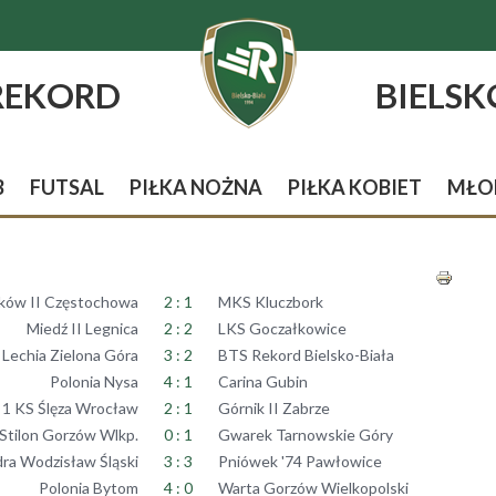
REKORD
BIELSK
B
FUTSAL
PIŁKA NOŻNA
PIŁKA KOBIET
MŁO
ków II Częstochowa
2 : 1
MKS Kluczbork
Miedź II Legnica
2 : 2
LKS Goczałkowice
Lechia Zielona Góra
3 : 2
BTS Rekord Bielsko-Biała
Polonia Nysa
4 : 1
Carina Gubin
1 KS Ślęza Wrocław
2 : 1
Górnik II Zabrze
Stilon Gorzów Wlkp.
0 : 1
Gwarek Tarnowskie Góry
ra Wodzisław Śląski
3 : 3
Pniówek '74 Pawłowice
Polonia Bytom
4 : 0
Warta Gorzów Wielkopolski