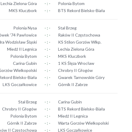
Lechia Zielona Góra
- : -
Polonia Bytom
MKS Kluczbork
- : -
BTS Rekord Bielsko-Biała
Polonia Nysa
- : -
Stal Brzeg
ówek '74 Pawłowice
- : -
Raków II Częstochowa
ra Wodzisław Śląski
- : -
KS Stilon Gorzów Wlkp.
Miedź II Legnica
- : -
Lechia Zielona Góra
Polonia Bytom
- : -
MKS Kluczbork
Carina Gubin
- : -
1 KS Ślęza Wrocław
Gorzów Wielkopolski
- : -
Chrobry II Głogów
ekord Bielsko-Biała
- : -
Gwarek Tarnowskie Góry
LKS Goczałkowice
- : -
Górnik II Zabrze
Stal Brzeg
- : -
Carina Gubin
Chrobry II Głogów
- : -
BTS Rekord Bielsko-Biała
Polonia Bytom
- : -
Miedź II Legnica
Górnik II Zabrze
- : -
Warta Gorzów Wielkopolski
ków II Częstochowa
- : -
LKS Goczałkowice