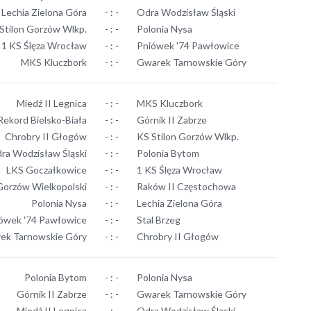
Lechia Zielona Góra
- : -
Odra Wodzisław Śląski
Stilon Gorzów Wlkp.
- : -
Polonia Nysa
1 KS Ślęza Wrocław
- : -
Pniówek '74 Pawłowice
MKS Kluczbork
- : -
Gwarek Tarnowskie Góry
Miedź II Legnica
- : -
MKS Kluczbork
ekord Bielsko-Biała
- : -
Górnik II Zabrze
Chrobry II Głogów
- : -
KS Stilon Gorzów Wlkp.
ra Wodzisław Śląski
- : -
Polonia Bytom
LKS Goczałkowice
- : -
1 KS Ślęza Wrocław
Gorzów Wielkopolski
- : -
Raków II Częstochowa
Polonia Nysa
- : -
Lechia Zielona Góra
ówek '74 Pawłowice
- : -
Stal Brzeg
ek Tarnowskie Góry
- : -
Chrobry II Głogów
Polonia Bytom
- : -
Polonia Nysa
Górnik II Zabrze
- : -
Gwarek Tarnowskie Góry
Miedź II Legnica
- : -
Odra Wodzisław Śląski