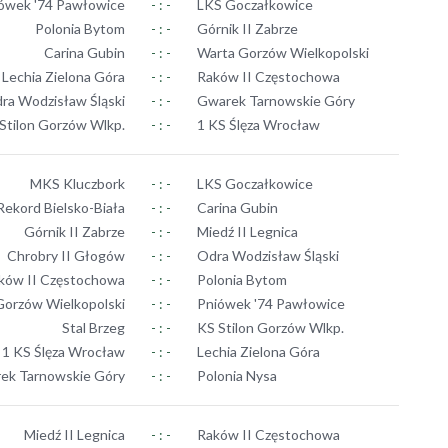
ówek '74 Pawłowice
- : -
LKS Goczałkowice
Polonia Bytom
- : -
Górnik II Zabrze
Carina Gubin
- : -
Warta Gorzów Wielkopolski
Lechia Zielona Góra
- : -
Raków II Częstochowa
ra Wodzisław Śląski
- : -
Gwarek Tarnowskie Góry
Stilon Gorzów Wlkp.
- : -
1 KS Ślęza Wrocław
MKS Kluczbork
- : -
LKS Goczałkowice
ekord Bielsko-Biała
- : -
Carina Gubin
Górnik II Zabrze
- : -
Miedź II Legnica
Chrobry II Głogów
- : -
Odra Wodzisław Śląski
ków II Częstochowa
- : -
Polonia Bytom
Gorzów Wielkopolski
- : -
Pniówek '74 Pawłowice
Stal Brzeg
- : -
KS Stilon Gorzów Wlkp.
1 KS Ślęza Wrocław
- : -
Lechia Zielona Góra
ek Tarnowskie Góry
- : -
Polonia Nysa
Miedź II Legnica
- : -
Raków II Częstochowa