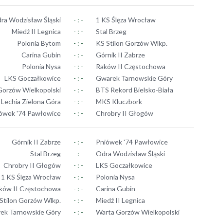
ra Wodzisław Śląski
- : -
1 KS Ślęza Wrocław
Miedź II Legnica
- : -
Stal Brzeg
Polonia Bytom
- : -
KS Stilon Gorzów Wlkp.
Carina Gubin
- : -
Górnik II Zabrze
Polonia Nysa
- : -
Raków II Częstochowa
LKS Goczałkowice
- : -
Gwarek Tarnowskie Góry
Gorzów Wielkopolski
- : -
BTS Rekord Bielsko-Biała
Lechia Zielona Góra
- : -
MKS Kluczbork
ówek '74 Pawłowice
- : -
Chrobry II Głogów
Górnik II Zabrze
- : -
Pniówek '74 Pawłowice
Stal Brzeg
- : -
Odra Wodzisław Śląski
Chrobry II Głogów
- : -
LKS Goczałkowice
1 KS Ślęza Wrocław
- : -
Polonia Nysa
ków II Częstochowa
- : -
Carina Gubin
Stilon Gorzów Wlkp.
- : -
Miedź II Legnica
ek Tarnowskie Góry
- : -
Warta Gorzów Wielkopolski