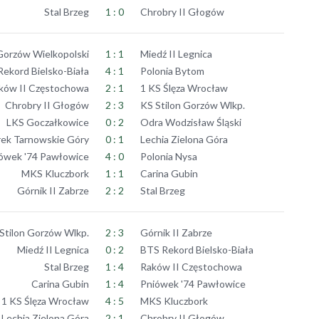
Stal Brzeg
1 : 0
Chrobry II Głogów
Gorzów Wielkopolski
1 : 1
Miedź II Legnica
ekord Bielsko-Biała
4 : 1
Polonia Bytom
ków II Częstochowa
2 : 1
1 KS Ślęza Wrocław
Chrobry II Głogów
2 : 3
KS Stilon Gorzów Wlkp.
LKS Goczałkowice
0 : 2
Odra Wodzisław Śląski
ek Tarnowskie Góry
0 : 1
Lechia Zielona Góra
ówek '74 Pawłowice
4 : 0
Polonia Nysa
MKS Kluczbork
1 : 1
Carina Gubin
Górnik II Zabrze
2 : 2
Stal Brzeg
Stilon Gorzów Wlkp.
2 : 3
Górnik II Zabrze
Miedź II Legnica
0 : 2
BTS Rekord Bielsko-Biała
Stal Brzeg
1 : 4
Raków II Częstochowa
Carina Gubin
1 : 4
Pniówek '74 Pawłowice
1 KS Ślęza Wrocław
4 : 5
MKS Kluczbork
Lechia Zielona Góra
2 : 1
Chrobry II Głogów