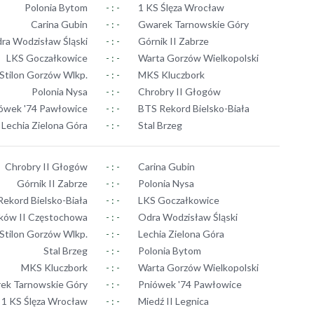
Polonia Bytom
- : -
1 KS Ślęza Wrocław
Carina Gubin
- : -
Gwarek Tarnowskie Góry
ra Wodzisław Śląski
- : -
Górnik II Zabrze
LKS Goczałkowice
- : -
Warta Gorzów Wielkopolski
Stilon Gorzów Wlkp.
- : -
MKS Kluczbork
Polonia Nysa
- : -
Chrobry II Głogów
ówek '74 Pawłowice
- : -
BTS Rekord Bielsko-Biała
Lechia Zielona Góra
- : -
Stal Brzeg
Chrobry II Głogów
- : -
Carina Gubin
Górnik II Zabrze
- : -
Polonia Nysa
ekord Bielsko-Biała
- : -
LKS Goczałkowice
ków II Częstochowa
- : -
Odra Wodzisław Śląski
Stilon Gorzów Wlkp.
- : -
Lechia Zielona Góra
Stal Brzeg
- : -
Polonia Bytom
MKS Kluczbork
- : -
Warta Gorzów Wielkopolski
ek Tarnowskie Góry
- : -
Pniówek '74 Pawłowice
1 KS Ślęza Wrocław
- : -
Miedź II Legnica