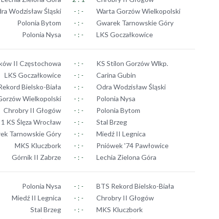
ra Wodzisław Śląski
- : -
Warta Gorzów Wielkopolski
Polonia Bytom
- : -
Gwarek Tarnowskie Góry
Polonia Nysa
- : -
LKS Goczałkowice
ków II Częstochowa
- : -
KS Stilon Gorzów Wlkp.
LKS Goczałkowice
- : -
Carina Gubin
ekord Bielsko-Biała
- : -
Odra Wodzisław Śląski
Gorzów Wielkopolski
- : -
Polonia Nysa
Chrobry II Głogów
- : -
Polonia Bytom
1 KS Ślęza Wrocław
- : -
Stal Brzeg
ek Tarnowskie Góry
- : -
Miedź II Legnica
MKS Kluczbork
- : -
Pniówek '74 Pawłowice
Górnik II Zabrze
- : -
Lechia Zielona Góra
Polonia Nysa
- : -
BTS Rekord Bielsko-Biała
Miedź II Legnica
- : -
Chrobry II Głogów
Stal Brzeg
- : -
MKS Kluczbork