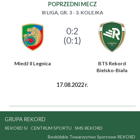
POPRZEDNI MECZ
III LIGA, GR. 3 - 3. KOLEJKA
0:2
(0:1)
Miedź II Legnica
BTS Rekord
Bielsko-Biała
17.08.2022 r.
GRUPA REKORD
REKORD SI
CENTRUM SPORTU
SMS REKORD
Beskidzkie Towarzystwo Sportowe REKORD