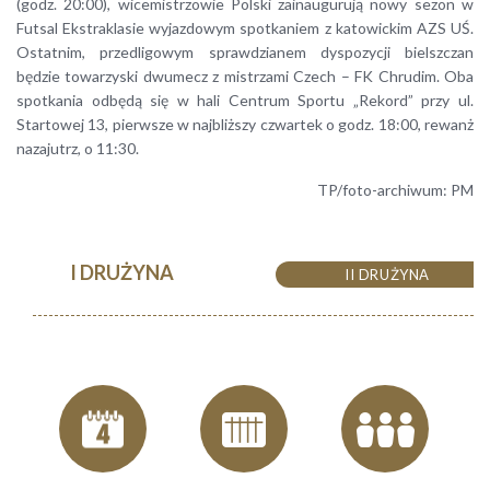
(godz. 20:00), wicemistrzowie Polski zainaugurują nowy sezon w
Futsal Ekstraklasie wyjazdowym spotkaniem z katowickim AZS UŚ.
Ostatnim, przedligowym sprawdzianem dyspozycji bielszczan
będzie towarzyski dwumecz z mistrzami Czech – FK Chrudim. Oba
spotkania odbędą się w hali Centrum Sportu „Rekord” przy ul.
Startowej 13, pierwsze w najbliższy czwartek o godz. 18:00, rewanż
nazajutrz, o 11:30.
TP/foto-archiwum: PM
I DRUŻYNA
II DRUŻYNA