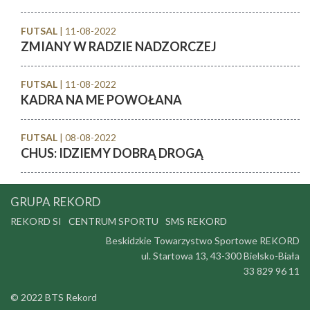
FUTSAL
| 11-08-2022
ZMIANY W RADZIE NADZORCZEJ
FUTSAL
| 11-08-2022
KADRA NA ME POWOŁANA
FUTSAL
| 08-08-2022
CHUS: IDZIEMY DOBRĄ DROGĄ
GRUPA REKORD
REKORD SI
CENTRUM SPORTU
SMS REKORD
Beskidzkie Towarzystwo Sportowe REKORD
ul. Startowa 13, 43-300 Bielsko-Biała
33 829 96 11
© 2022 BTS Rekord