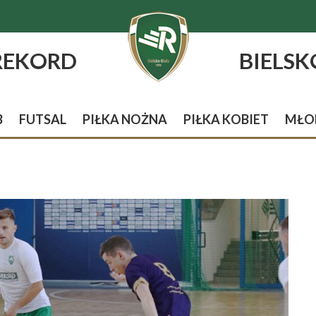
REKORD
BIELSK
B
FUTSAL
PIŁKA NOŻNA
PIŁKA KOBIET
MŁO