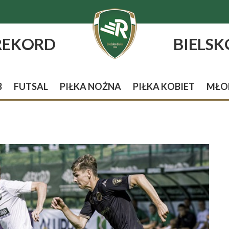
REKORD
BIELSK
B
FUTSAL
PIŁKA NOŻNA
PIŁKA KOBIET
MŁO