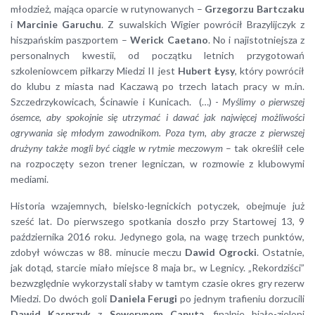
młodzież, mająca oparcie w rutynowanych –
Grzegorzu Bartczaku
i
Marcinie Garuchu
. Z suwalskich Wigier powrócił Brazylijczyk z
hiszpańskim paszportem –
Werick Caetano
. No i najistotniejsza z
personalnych kwestii, od początku letnich przygotowań
szkoleniowcem piłkarzy Miedzi II jest
Hubert Łysy
, który powrócił
do klubu z miasta nad Kaczawą po trzech latach pracy w m.in.
Szczedrzykowicach, Ścinawie i Kunicach. (…) -
Myślimy o pierwszej
ósemce, aby spokojnie się utrzymać i dawać jak najwięcej możliwości
ogrywania się młodym zawodnikom. Poza tym, aby gracze z pierwszej
drużyny także mogli być ciągle w rytmie meczowym
– tak określił cele
na rozpoczęty sezon trener legniczan, w rozmowie z klubowymi
mediami.
Historia wzajemnych, bielsko-legnickich potyczek, obejmuje już
sześć lat. Do pierwszego spotkania doszło przy Startowej 13, 9
października 2016 roku. Jedynego gola, na wagę trzech punktów,
zdobył wówczas w 88. minucie meczu
Dawid Ogrocki
. Ostatnie,
jak dotąd, starcie miało miejsce 8 maja br., w Legnicy. „Rekordziści”
bezwzględnie wykorzystali słaby w tamtym czasie okres gry rezerw
Miedzi. Do dwóch goli
Daniela Ferugi
po jednym trafieniu dorzucili
Dawid Kasprzyk
z
Sewerynem Caputą
, finalnie biało-zieloni