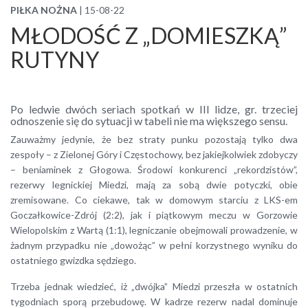
PIŁKA NOŻNA
| 15-08-22
MŁODOŚĆ Z „DOMIESZKĄ”
RUTYNY
Po ledwie dwóch seriach spotkań w III lidze, gr. trzeciej
odnoszenie się do sytuacji w tabeli nie ma większego sensu.
Zauważmy jedynie, że bez straty punku pozostają tylko dwa
zespoły – z Zielonej Góry i Częstochowy, bez jakiejkolwiek zdobyczy
– beniaminek z Głogowa. Środowi konkurenci „rekordzistów”,
rezerwy legnickiej Miedzi, mają za sobą dwie potyczki, obie
zremisowane. Co ciekawe, tak w domowym starciu z LKS-em
Goczałkowice-Zdrój (2:2), jak i piątkowym meczu w Gorzowie
Wielopolskim z Wartą (1:1), legniczanie obejmowali prowadzenie, w
żadnym przypadku nie „dowożąc” w pełni korzystnego wyniku do
ostatniego gwizdka sędziego.
Trzeba jednak wiedzieć, iż „dwójka” Miedzi przeszła w ostatnich
tygodniach sporą przebudowę. W kadrze rezerw nadal dominuje