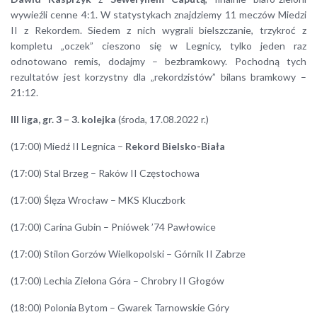
wywieźli cenne 4:1. W statystykach znajdziemy 11 meczów Miedzi
II z Rekordem. Siedem z nich wygrali bielszczanie, trzykroć z
kompletu „oczek” cieszono się w Legnicy, tylko jeden raz
odnotowano remis, dodajmy – bezbramkowy. Pochodną tych
rezultatów jest korzystny dla „rekordzistów” bilans bramkowy –
21:12.
III liga, gr. 3 – 3. kolejka
(środa, 17.08.2022 r.)
(17:00) Miedź II Legnica –
Rekord Bielsko-Biała
(17:00) Stal Brzeg – Raków II Częstochowa
(17:00) Ślęza Wrocław – MKS Kluczbork
(17:00) Carina Gubin – Pniówek ’74 Pawłowice
(17:00) Stilon Gorzów Wielkopolski – Górnik II Zabrze
(17:00) Lechia Zielona Góra – Chrobry II Głogów
(18:00) Polonia Bytom – Gwarek Tarnowskie Góry