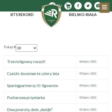
BTS REKORD
BIELSKO-BIAŁA
Pokaż #
Trzecioligowcy ruszyli!
06 lipiec 2022
Czaicki: doceniam te cztery lata
05 lipiec 2022
Sparingpartnerzy III-ligowców
04 lipiec 2022
Pucharowa przymiarka
03 lipiec 2022
Dwa powroty, dwie „dwójki”
01 lipiec 2022