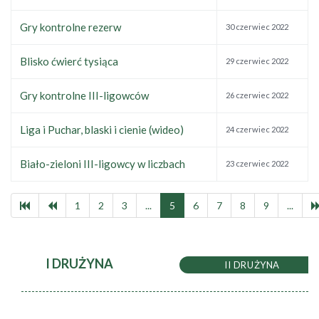
Gry kontrolne rezerw
30 czerwiec 2022
Blisko ćwierć tysiąca
29 czerwiec 2022
Gry kontrolne III-ligowców
26 czerwiec 2022
Liga i Puchar, blaski i cienie (wideo)
24 czerwiec 2022
Biało-zieloni III-ligowcy w liczbach
23 czerwiec 2022
1
2
3
...
5
6
7
8
9
...
I DRUŻYNA
II DRUŻYNA