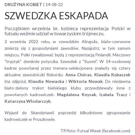
DRUŻYNA KOBIET
| 14-08-22
SZWEDZKA ESKAPADA
Początkiem września br. kobieca reprezentacja Polski w
futsalu weźmie udział w towarzyskim trójmeczu.
2 września 2022 roku, w szwedzkim Alingsås, biało-czerwone
zmierzą się z gospodyniami zawodów. Nazajutrz, w tym samym
miejscu, Polki rywalizować będą z reprezentacją Finlandii. Meczowy
"tryptyk" domknie potyczka Szwedek z "Suomi". W 14-osobowej
kadrze powołanej przez trenera-selekcjonera znalazły się cztery
aktualne zawodniczki Rekordu:
Anna Chóras
,
Klaudia Kubaszek
(na zdjęciu),
Klaudia Nowacka
i
Wiktoria Nowak
. Do niedawna
biało-zielony trykot bielskiego klubu przywdziewały inne z
powołanych kadrowiczek:
Magdalena Knysak
,
Izabela Tracz
i
Katarzyna Włodarczyk
.
Wyjazd do Skandynawii poprzedzi kilkudniowe zgrupowanie
kadrowiczek w Pruszkowie.
TP/foto: Futsal Week (facebook.com)