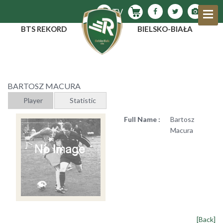
BTS REKORD
BIELSKO-BIAŁA
BARTOSZ MACURA
Player
Statistic
Full Name :
Bartosz
Macura
[Back]