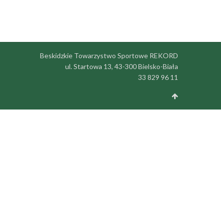
Beskidzkie Towarzystwo Sportowe REKORD
ul. Startowa 13, 43-300 Bielsko-Biała
33 829 96 11