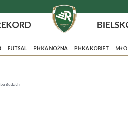
REKORD
BIELSK
B
FUTSAL
PIŁKA NOŻNA
PIŁKA KOBIET
MŁO
aba Budzich