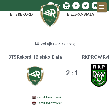
BTS REKORD
BIELSKO-BIAŁA
14. kolejka
(06-12-2022)
BTS Rekord II Bielsko-Biała
RKP ROW Ryb
2
:
1
Kamil Józefowski
Kamil Józefowski