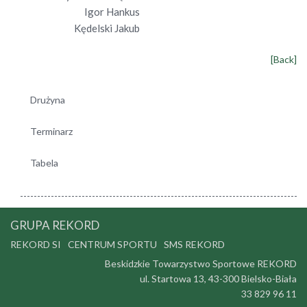
Igor Hankus
Kędelski Jakub
[Back]
Drużyna
Terminarz
Tabela
GRUPA REKORD
REKORD SI
CENTRUM SPORTU
SMS REKORD
Beskidzkie Towarzystwo Sportowe REKORD
ul. Startowa 13, 43-300 Bielsko-Biała
33 829 96 11